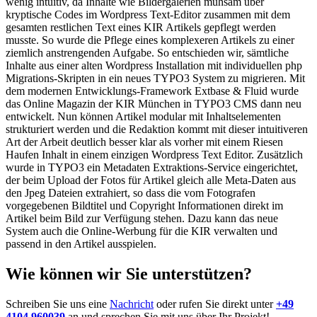
wenig intuitiv, da Inhalte wie Bildergalerien mühsam über
kryptische Codes im Wordpress Text-Editor zusammen mit dem
gesamten restlichen Text eines KIR Artikels gepflegt werden
musste. So wurde die Pflege eines komplexeren Artikels zu einer
ziemlich anstrengenden Aufgabe. So entschieden wir, sämtliche
Inhalte aus einer alten Wordpress Installation mit individuellen php
Migrations-Skripten in ein neues TYPO3 System zu migrieren. Mit
dem modernen Entwicklungs-Framework Extbase & Fluid wurde
das Online Magazin der KIR München in TYPO3 CMS dann neu
entwickelt. Nun können Artikel modular mit Inhaltselementen
strukturiert werden und die Redaktion kommt mit dieser intuitiveren
Art der Arbeit deutlich besser klar als vorher mit einem Riesen
Haufen Inhalt in einem einzigen Wordpress Text Editor. Zusätzlich
wurde in TYPO3 ein Metadaten Extraktions-Service eingerichtet,
der beim Upload der Fotos für Artikel gleich alle Meta-Daten aus
den Jpeg Dateien extrahiert, so dass die vom Fotografen
vorgegebenen Bildtitel und Copyright Informationen direkt im
Artikel beim Bild zur Verfügung stehen. Dazu kann das neue
System auch die Online-Werbung für die KIR verwalten und
passend in den Artikel ausspielen.
Wie können wir Sie unterstützen?
Schreiben Sie uns eine
Nachricht
oder rufen Sie direkt unter
+49
4104 960039
an und sprechen Sie mit uns über Ihr Projekt!