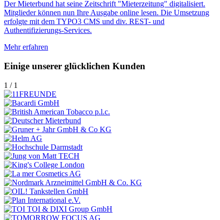
Der Mieterbund hat seine Zeitschrift "Mieterzeitung" digitalisiert.
Mitglieder können nun Ihre Ausgabe online lesen. Die Umsetzung
erfolgte mit dem TYPO3 CMS und div. REST- und
Authentifizierungs-Services.
Mehr erfahren
Einige unserer glücklichen Kunden
1
/
1