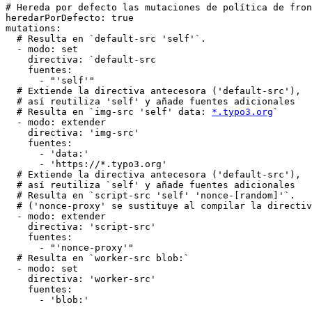
# Hereda por defecto las mutaciones de política de fron
heredarPorDefecto: true

mutations:

  # Resulta en `default-src 'self'`.

  - modo: set

    directiva: `default-src

    fuentes:

      - "'self'"

  # Extiende la directiva antecesora ('default-src'),

  # así reutiliza 'self' y añade fuentes adicionales

  # Resulta en `img-src 'self' data: 
*.typo3.org
`

  - modo: extender

    directiva: 'img-src'

    fuentes:

      - 'data:'

      - 'https://*.typo3.org'

  # Extiende la directiva antecesora ('default-src'),

  # así reutiliza `self' y añade fuentes adicionales

  # Resulta en `script-src 'self' 'nonce-[random]'`.

  # ('nonce-proxy' se sustituye al compilar la directiv
  - modo: extender

    directiva: 'script-src'

    fuentes:

      - "'nonce-proxy'"

  # Resulta en `worker-src blob:`

  - modo: set

    directiva: 'worker-src'

    fuentes:
