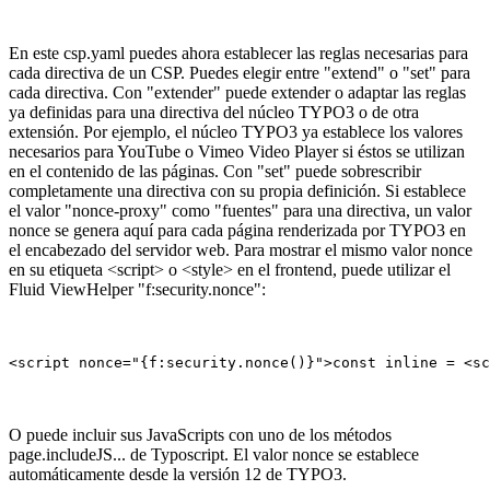
En este csp.yaml puedes ahora establecer las reglas necesarias para
cada directiva de un CSP. Puedes elegir entre "extend" o "set" para
cada directiva. Con "extender" puede extender o adaptar las reglas
ya definidas para una directiva del núcleo TYPO3 o de otra
extensión. Por ejemplo, el núcleo TYPO3 ya establece los valores
necesarios para YouTube o Vimeo Video Player si éstos se utilizan
en el contenido de las páginas. Con "set" puede sobrescribir
completamente una directiva con su propia definición. Si establece
el valor "nonce-proxy" como "fuentes" para una directiva, un valor
nonce se genera aquí para cada página renderizada por TYPO3 en
el encabezado del servidor web. Para mostrar el mismo valor nonce
en su etiqueta <script> o <style> en el frontend, puede utilizar el
Fluid ViewHelper "f:security.nonce":
<script nonce="{f:security.nonce()}">const inline = <sc
O puede incluir sus JavaScripts con uno de los métodos
page.includeJS... de Typoscript. El valor nonce se establece
automáticamente desde la versión 12 de TYPO3.