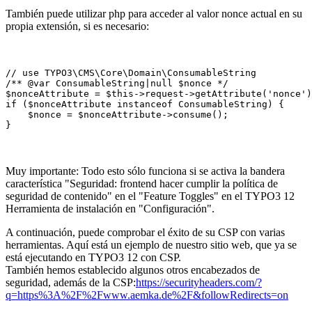
También puede utilizar php para acceder al valor nonce actual en su
propia extensión, si es necesario:
// use TYPO3\CMS\Core\Domain\ConsumableString

/** @var ConsumableString|null $nonce */

$nonceAttribute = $this->request->getAttribute('nonce')
if ($nonceAttribute instanceof ConsumableString) {

    $nonce = $nonceAttribute->consume();

}
Muy importante: Todo esto sólo funciona si se activa la bandera
característica "Seguridad: frontend hacer cumplir la política de
seguridad de contenido" en el "Feature Toggles" en el TYPO3 12
Herramienta de instalación en "Configuración".
A continuación, puede comprobar el éxito de su CSP con varias
herramientas. Aquí está un ejemplo de nuestro sitio web, que ya se
está ejecutando en TYPO3 12 con CSP.
También hemos establecido algunos otros encabezados de
seguridad, además de la CSP:
https://securityheaders.com/?
q=https%3A%2F%2Fwww.aemka.de%2F&followRedirects=on