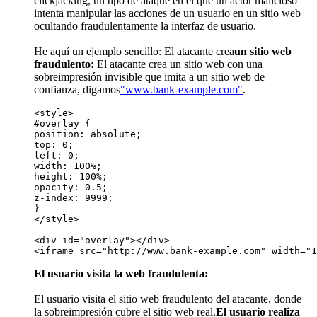
clickjacking, un tipo de ataque en el que un actor malicioso
intenta manipular las acciones de un usuario en un sitio web
ocultando fraudulentamente la interfaz de usuario.
He aquí un ejemplo sencillo: El atacante crea
un sitio web
fraudulento:
El atacante crea un sitio web con una
sobreimpresión invisible que imita a un sitio web de
confianza, digamos
"www.bank-example.com"
.
<style> 
#overlay { 
position: absolute; 
top: 0; 
left: 0; 
width: 100%; 
height: 100%; 
opacity: 0.5; 
z-index: 9999; 
}          
</style> 
<div id="overlay"></div> 
<iframe src="http://www.bank-example.com" width="1
El usuario visita la web fraudulenta:
El usuario visita el sitio web fraudulento del atacante, donde
la sobreimpresión cubre el sitio web real.
El usuario realiza